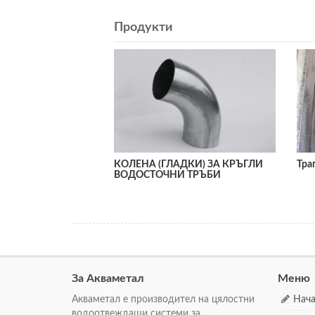
Продукти
КОЛЕНА (ГЛАДКИ) ЗА КРЪГЛИ
Тра
ВОДОСТОЧНИ ТРЪБИ
За Акваметал
Меню
Акваметал е производител на цялостни
Нач
водоотвеждащи системи за