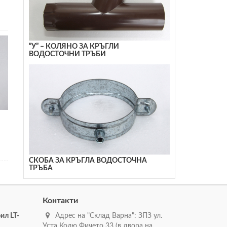
“У” – КОЛЯНО ЗА КРЪГЛИ
ВОДОСТОЧНИ ТРЪБИ
СКОБА ЗА КРЪГЛА ВОДОСТОЧНА
ТРЪБА
Контакти
ил LT-
Адрес на "Склад Варна": ЗПЗ ул.
Уста Колю Фичето 33 (в двора на