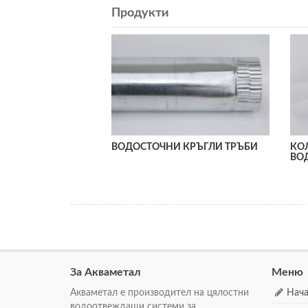
Продукти
ВОДОСТОЧНИ КРЪГЛИ ТРЪБИ
КОЛ
ВО
За Акваметал
Меню
Акваметал е производител на цялостни
Нач
водоотвеждащи системи за